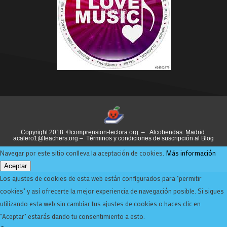
Copyright 2018: ©comprension-lectora.org – Alcobendas. Madrid:
acalero1@teachers.org –
Términos y condiciones de suscripción al Blog
Navegar por este sitio conlleva la aceptación de cookies.
Más información
Aceptar
Los ajustes de cookies de esta web están configurados para "permitir
cookies" y así ofrecerte la mejor experiencia de navegación posible. Si sigues
utilizando esta web sin cambiar tus ajustes de cookies o haces clic en
"Aceptar" estarás dando tu consentimiento a esto.