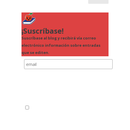
¡Suscríbase!
Suscríbase al blog y recibirá vía correo
electrónico información sobre entradas
que se editen.
Política de Privacidad
Comprension-lectora.org usará la información
que usted proporcione en este formulario para
para enviarle actualizaciones.
Correo electrónico*
Puede cambiar de opinión en cualquier
momento haciendo clic en el enlace de anular