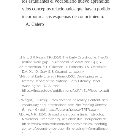
los estudiantes el vocabulario nuevo aprendido,
y los conceptos relacionados que hayan podido
incorporar a sus esquemas de conocimiento.
A. Calero
Hart, B. & Risley, T.R. (2003). The Early Catastrophe. The 30
million word gap. En
American Educator, 27
(1), 4-9.
↵
Zimmerman, F.J., Gilkerson, J., Richards, J.A., Christakis,
D.A., Xu, D., Gray, S. & Yapanel, U. (2009)
↵
National Early Literacy Panel (2008). Developing early
literacy: Report of the National Early Literacy Panel.
Washington, DC: Author.
https://lincs.ed.gov/publications/pdf/NELPReport09.pdf
↵
Wright, T. S. (2013). From potential to reality: Content-rich
vocabulary and informational text.
The Reading Teacher,
67
, 359-367. doi:
https://doi.org/10.1002/TRTR.1222
↵
Duke, N.K. (2003). Beyond once upon a time. Instructor,
November-December, 23-26. Scholastic. Recuperado de
https://www.scholastic.com/teachers/articles/teaching-
content/beyond-once-upon-time-using-informational-