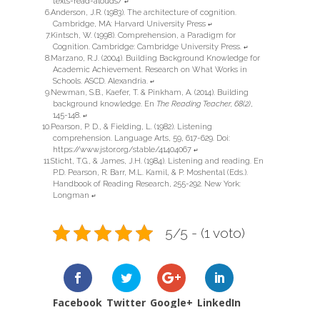
texts-read-alouds/
↵
Anderson, J.R. (1983). The architecture of cognition.
Cambridge, MA: Harvard University Press
↵
Kintsch, W. (1998). Comprehension, a Paradigm for
Cognition. Cambridge: Cambridge University Press.
↵
Marzano, R.J. (2004). Building Background Knowledge for
Academic Achievement. Research on What Works in
Schools. ASCD. Alexandria.
↵
Newman, S.B., Kaefer, T. & Pinkham, A. (2014). Building
background knowledge. En
The Reading Teacher, 68(2)
,
145-148.
↵
Pearson, P. D., & Fielding, L. (1982). Listening
comprehension. Language Arts, 59, 617-629. Doi:
https://www.jstor.org/stable/41404067
↵
Sticht, T.G., & James, J.H. (1984). Listening and reading. En
P.D. Pearson, R. Barr, M.L. Kamil, & P. Moshental (Eds.).
Handbook of Reading Research, 255-292. New York:
Longman
↵
5/5 - (1 voto)
Facebook
Twitter
Google+
LinkedIn