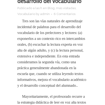
desarrollo del vocabulario
Publicado a las h
en
Blog
,
más visitadas
,
Vocabulario
by
admin
6 Comentarios
Tres son las vías naturales de aprendizaje
incidental de palabras para el desarrollo del
vocabulario de los prelectores y lectores: (a)
exponerlos a un contexto rico en intercambios
orales, (b) escuchar la lectura experta en voz
alta de algún adulto, y (c) la lectura personal,
extensiva e independiente. En esta entrada
consideramos la segunda vía, como una
práctica generalmente abandonada en la
escuela que, cuando se utiliza leyendo textos
informativos, mejora el vocabulario académico
y el desarrollo conceptual del alumnado..
Mayoritariamente, el profesorado recurre a
la estrategia didáctica de leer en voz alta textos