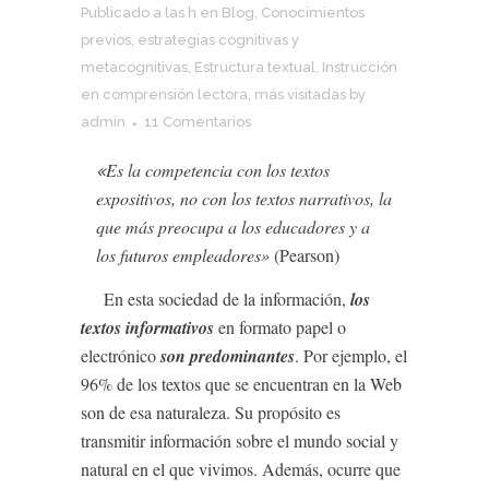
Publicado a las h
en
Blog
,
Conocimientos
previos
,
estrategias cognitivas y
metacognitivas
,
Estructura textual
,
Instrucción
en comprensión lectora
,
más visitadas
by
admin
11 Comentarios
«
Es la competencia con los textos
expositivos, no con los textos narrativos, la
que más preocupa a los educadores y a
los futuros empleadores»
(Pearson)
En esta sociedad de la información,
los
textos informativos
en formato papel o
electrónico
son predominantes
. Por ejemplo, el
96% de los textos que se encuentran en la Web
son de esa naturaleza. Su propósito es
transmitir información sobre el mundo social y
natural en el que vivimos. Además, ocurre que