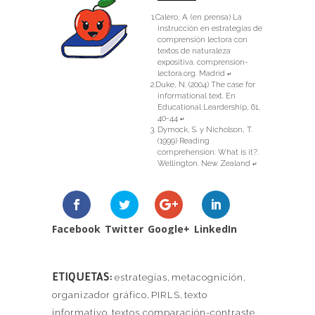
Calero, A. (en prensa) La
instrucción en estrategias de
comprensión lectora con
textos de naturaleza
expositiva. comprension-
lectora.org. Madrid
↵
Duke, N. (2004) The case for
informational text. En
Educational Leardership, 61,
40-44
↵
Dymock, S. y Nicholson, T.
(1999) Reading
comprehension: What is it?.
Wellington. New Zealand
↵
Facebook
Twitter
Google+
LinkedIn
ETIQUETAS:
estrategias
,
metacognición
,
organizador gráfico
,
PIRLS
,
texto
informativo
,
textos comparación-contraste
,