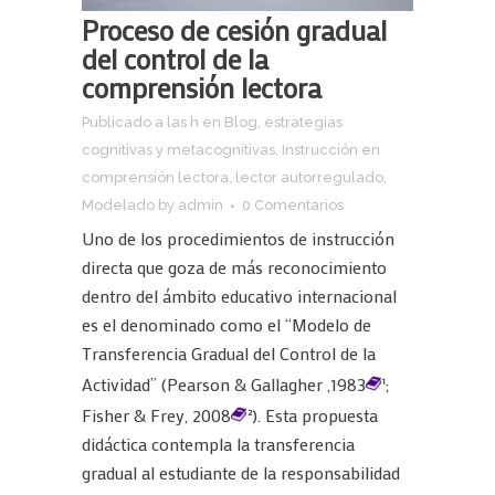
Proceso de cesión gradual
del control de la
comprensión lectora
Publicado a las h
en
Blog
,
estrategias
cognitivas y metacognitivas
,
Instrucción en
comprensión lectora
,
lector autorregulado
,
Modelado
by
admin
0 Comentarios
Uno de los procedimientos de instrucción
directa que goza de más reconocimiento
dentro del ámbito educativo internacional
es el denominado como el “Modelo de
Transferencia Gradual del Control de la
Actividad” (Pearson & Gallagher ,1983
;
1
Fisher & Frey, 2008
). Esta propuesta
2
didáctica contempla la transferencia
gradual al estudiante de la responsabilidad