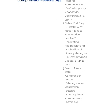
reading
comprehension.
En
Contemporary
Educational
Psychology, 8,
317-
344.
↵
Fisher, D. & Frey,
N. (2008). What
does it take to
create skilled
readers?
Facilitating
the transfer and
application of
literacy strategies.
En
Voices from the
Middle
,
15 (4), 16-
22.
↵
Calero, A. (nov.
2017).
Comprensión
lectora.
Estrategias que
desarrollan
lectores
autorregulados.
comprension-
lectora.org.