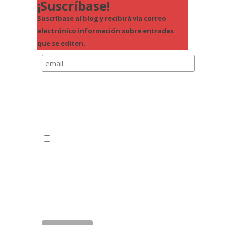
¡Suscríbase!
Suscríbase al blog y recibirá vía correo
electrónico información sobre entradas
que se editen.
Política de Privacidad
Comprension-lectora.org usará la información
que usted proporcione en este formulario para
para enviarle actualizaciones.
Correo electrónico*
Puede cambiar de opinión en cualquier
momento haciendo clic en el enlace de anular
suscripción. Trataremos su información con
respeto. Con esta acción está usted
aceptando
la política de privacidad del sitio.