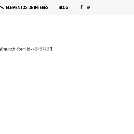
ELEMENTOS DE INTERÉS
BLOG
ailmunch-form id=»646776″]