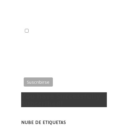
Política de Privacidad
Comprension-lectora.org usará la información
que usted proporcione en este formulario para
para enviarle actualizaciones.
Correo electrónico*
Puede cambiar de opinión en cualquier
momento haciendo clic en el enlace de anular
suscripción. Trataremos su información con
respeto. Con esta acción está usted
aceptando
la política de privacidad del sitio.
You have Successfully
Subscribed!
NUBE DE ETIQUETAS