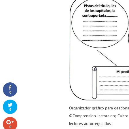
0
Organizador gráfico para gestiona
9
©Comprension-lectora.org Calero. 
lectores autorregulados.
0