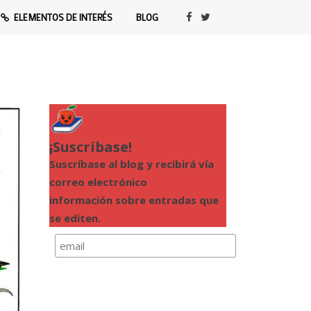
ELEMENTOS DE INTERÉS
BLOG
mprensión lectora
¡Suscríbase!
Suscríbase al blog y recibirá vía
correo electrónico
información sobre entradas que
se editen.
Política de Privacidad
Comprension-lectora.org usará la