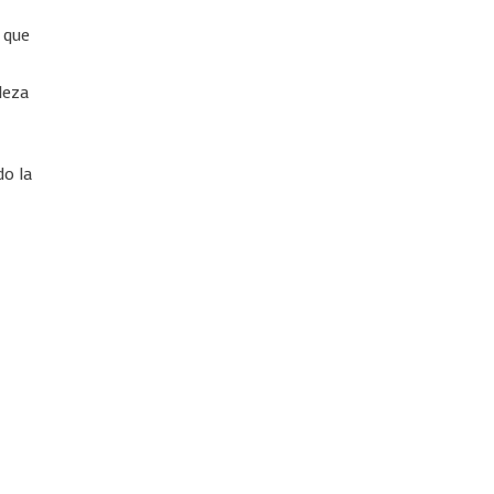
 que
leza
do la