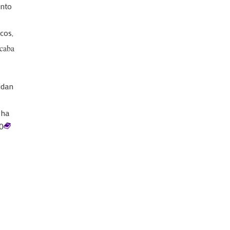
ento
cos,
icaba
idan
 ha
00