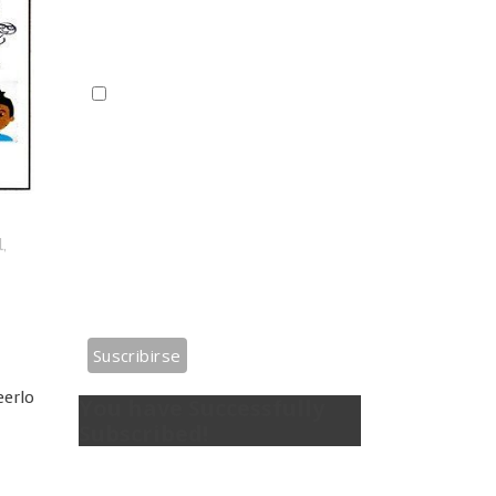
información que usted proporcione
en este formulario para para
enviarle actualizaciones.
Correo electrónico*
Puede cambiar de opinión en
cualquier momento haciendo clic en
el enlace de anular suscripción.
Trataremos su información con
l
,
respeto. Con esta acción está
usted aceptando
la política de
privacidad del sitio.
eerlo
You have Successfully
Subscribed!