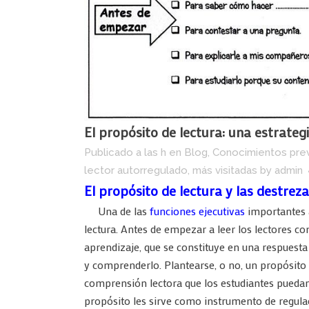
El propósito de lectura: una estrate
Publicado a las h
en
Blog
,
Conocimientos pre
lector autorregulado
,
más visitadas
by
admin
El propósito de lectura y las destrez
Una de las
funciones ejecutivas
importantes 
lectura. Antes de empezar a leer los lectores c
aprendizaje, que se constituye en una respuesta
y comprenderlo. Plantearse, o no, un propósito 
comprensión lectora que los estudiantes puedan
propósito les sirve como instrumento de regul