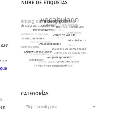
NUBE DE ETIQUETAS
 ese
e se
 que
CATEGORÍAS
o,
Categorías
 en