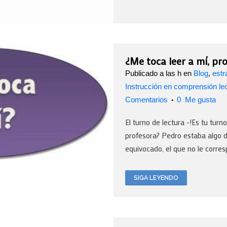
¿Me toca leer a mí, pr
Publicado a las h
en
Blog
,
estr
Instrucción en comprensión le
Comentarios
0
Me gusta
El turno de lectura -!Es tu turn
profesora? Pedro estaba algo d
equivocado, el que no le corres
SIGA LEYENDO