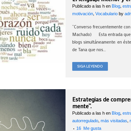
Publicado a las h
en
Blog
,
estr
motivación
,
Vocabulario
by
ad
“Converso frecuentemente con 
Machado) Esta entrada que ah
blogs simultáneamente: en éste,
de Tana que nos...
SIGA LEYENDO
Estrategias de compren
mente”.
Publicado a las h
en
Blog
,
estr
autorregulado
,
más visitadas
,
16
Me gusta