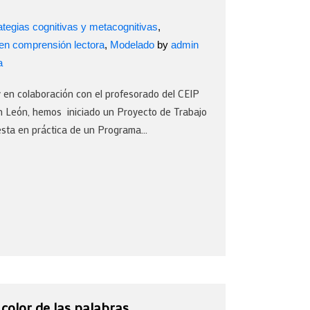
ategias cognitivas y metacognitivas
,
 en comprensión lectora
,
Modelado
by
admin
a
y en colaboración con el profesorado del CEIP
 León, hemos iniciado un Proyecto de Trabajo
esta en práctica de un Programa...
l color de las palabras