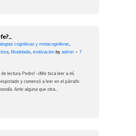
ofe?…
ategias cognitivas y metacognitivas
,
ctora
,
Modelado
,
motivación
by
admin
7
o de lectura Pedro! -¿Me toca leer a mí,
espistado y comenzó a leer en el párrafo
pondía. Ante alguna que otra...