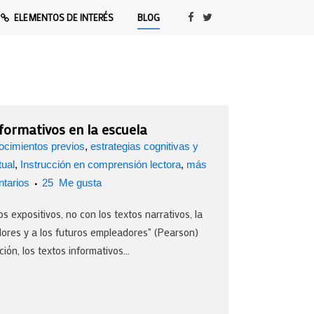
ELEMENTOS DE INTERÉS
BLOG
nformativos en la escuela
cimientos previos
,
estrategias cognitivas y
tual
,
Instrucción en comprensión lectora
,
más
tarios
25
Me gusta
s expositivos, no con los textos narrativos, la
dores y a los futuros empleadores" (Pearson)
ón, los textos informativos...