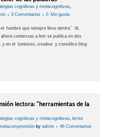
ategias cognitivas y metacognitivas
,
min
3 Comentarios
0
Me gusta
el hombre que siempre llevo dentro” (A.
ora comienzas a leer se publica en dos
 y en el luminoso, creativo y cromático blog
sión lectora: “herramientas de la
ategias cognitivas y metacognitivas
,
lector
metacomprensión
by
admin
46 Comentarios