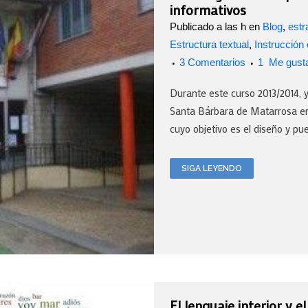
informativos
Publicado a las h
en
Blog
,
estr
Estructura textual
,
Instrucción
3 Comentarios
1
Me gust
Durante este curso 2013/2014, 
Santa Bárbara de Matarrosa en
cuyo objetivo es el diseño y pu
SIGA LEYENDO
El lenguaje interior y e